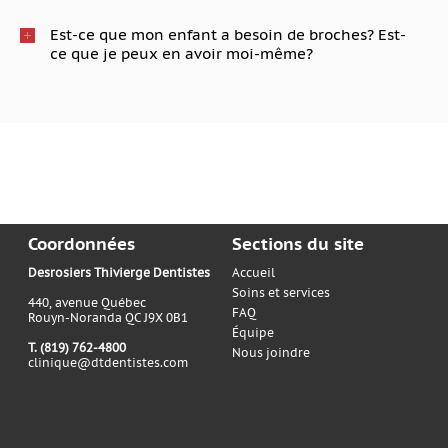
Est-ce que mon enfant a besoin de broches? Est-
ce que je peux en avoir moi-même?
Coordonnées
Sections du site
Desrosiers Thivierge Dentistes
Accueil
Soins et services
440, avenue Québec
FAQ
Rouyn-Noranda QC J9X 0B1
Équipe
T. (819) 762-4800
Nous joindre
clinique@dtdentistes.com